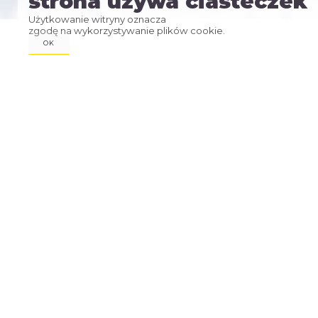
strona używa ciasteczek
Użytkowanie witryny oznacza
zgodę na wykorzystywanie plików cookie.
OK
16
01
RS
MINUTES
SECONDS