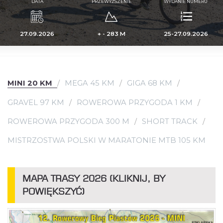
DATA
PRZEWYŻSZENIE
WYDANIE NUMERU
27.09.2026
+ - 283 M
25-27.09.2026
MINI 20 KM
MEGA 45 KM
GIGA 68 KM
GRAVEL 97 KM
ROWEROWA PRZYGODA 1 KM
ROWEROWA PRZYGODA 300 M
SHORT TRACK
MISTRZOSTWA POLSKI W MARATONIE MTB 105 KM
MAPA TRASY 2026 (KLIKNIJ, BY
POWIĘKSZYĆ)