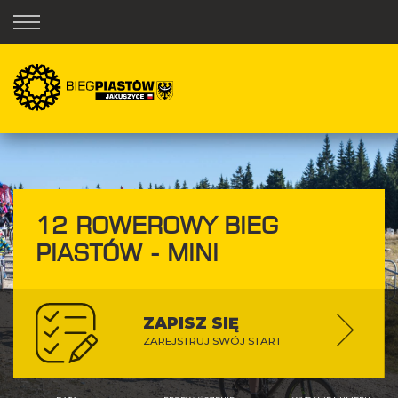
12 ROWEROWY BIEG
PIASTÓW - MINI
ZAPISZ SIĘ
ZAREJSTRUJ SWÓJ START