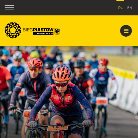
PL
EN