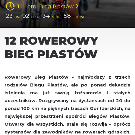
14 Letni Bieg Piastów
23
02
34
58
DNI
GODZ.
MINUT
SEKUND
12 ROWEROWY
BIEG PIASTÓW
Rowerowy Bieg Piastów - najmłodszy z trzech
rodzajów Biegu Piastów, ale po ponad dekadzie
istnienia ma już swoją tożsamość i stałych
uczestników. Rozgrywany na dystansach od 20 do
ponad 100 km na pięknych trasach Gór Izerskich, na
największej przestrzeni spośród Biegów Piastów.
Otwarty dla wszystkich, stale się rozwija - oprócz
dystansów dla zawodników na rowerach górskich,