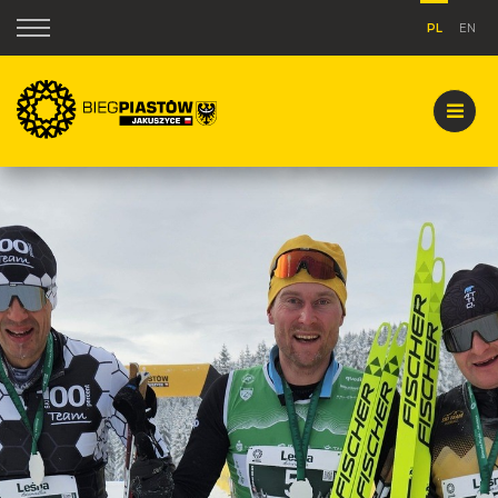
PL
EN