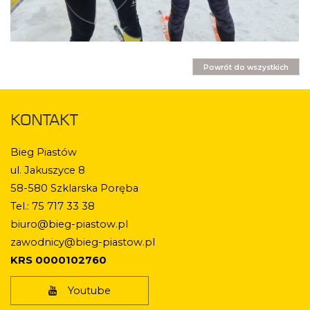
Powrót do wszystkich
KONTAKT
Bieg Piastów
ul. Jakuszyce 8
58-580 Szklarska Poręba
Tel.: 75 717 33 38
biuro@bieg-piastow.pl
zawodnicy@bieg-piastow.pl
KRS 0000102760
Youtube