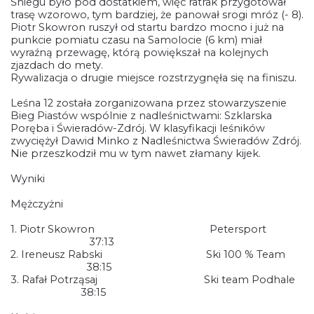
Śniegu było pod dostatkiem, więc ratrak przygotował
trasę wzorowo, tym bardziej, że panował srogi mróz (- 8).
Piotr Skowron ruszył od startu bardzo mocno i już na
punkcie pomiatu czasu na Samolocie (6 km) miał
wyraźną przewagę, którą powiększał na kolejnych
zjazdach do mety.
Rywalizacja o drugie miejsce rozstrzygnęła się na finiszu.
Leśna 12 została zorganizowana przez stowarzyszenie
Bieg Piastów wspólnie z nadleśnictwami: Szklarska
Poręba i Świeradów-Zdrój. W klasyfikacji leśników
zwyciężył Dawid Minko z Nadleśnictwa Świeradów Zdrój.
Nie przeszkodził mu w tym nawet złamany kijek.
Wyniki
Mężczyżni
1. Piotr Skowron Petersport
37:13
2. Ireneusz Rabski Ski 100 % Team
38:15
3. Rafał Potrząsaj Ski team Podhale
38:15