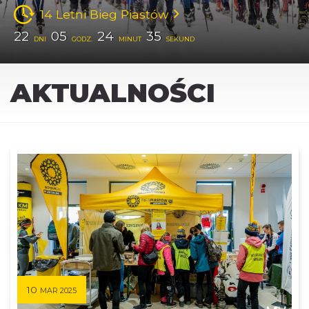
14 Letni Bieg Piastów
22
05
24
34
DNI
GODZ.
MINUT
SEKUND
AKTUALNOŚCI
10
MAR 2025