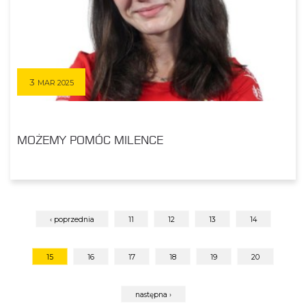
3
MAR 2025
MOŻEMY POMÓC MILENCE
‹ poprzednia
11
12
13
14
15
16
17
18
19
20
następna ›