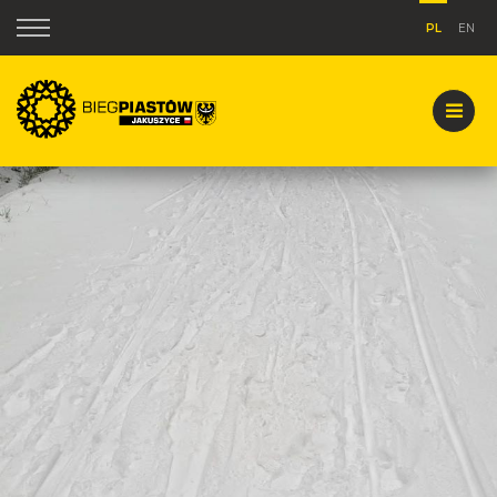
PL
EN