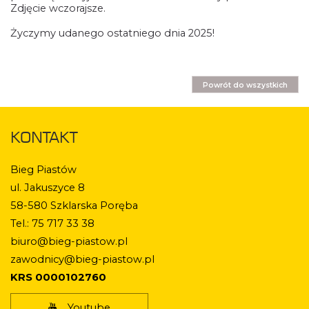
Zdjęcie wczorajsze.
Życzymy udanego ostatniego dnia 2025!
Powrót do wszystkich
KONTAKT
Bieg Piastów
ul. Jakuszyce 8
58-580 Szklarska Poręba
Tel.: 75 717 33 38
biuro@bieg-piastow.pl
zawodnicy@bieg-piastow.pl
KRS 0000102760
Youtube