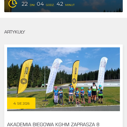
22
04
42
DNI
GODZ.
MINUT
ARTYKUŁY
4
SIE 2026
AKADEMIA BIEGOWA KGHM ZAPRASZA 8