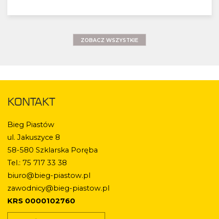
ZOBACZ WSZYSTKIE
KONTAKT
Bieg Piastów
ul. Jakuszyce 8
58-580 Szklarska Poręba
Tel.: 75 717 33 38
biuro@bieg-piastow.pl
zawodnicy@bieg-piastow.pl
KRS 0000102760