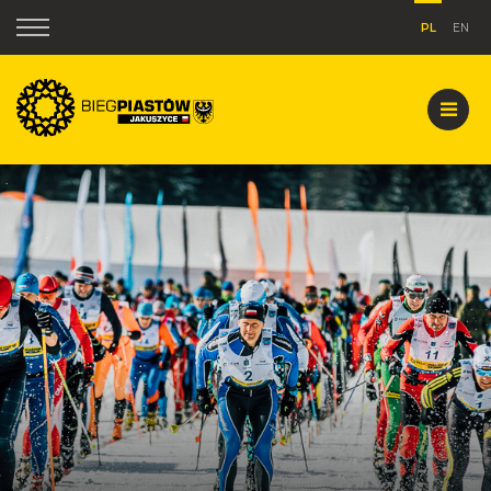
PL
EN