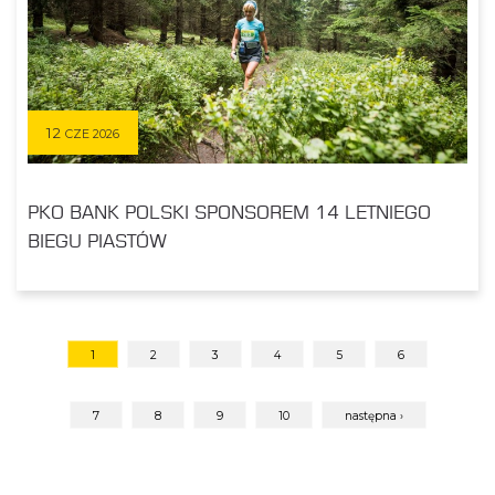
12
CZE 2026
PKO BANK POLSKI SPONSOREM 14 LETNIEGO
BIEGU PIASTÓW
1
2
3
4
5
6
7
8
9
10
następna ›