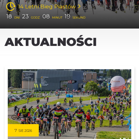
14 Letni Bieg Piastów
18
23
08
18
DNI
GODZ.
MINUT
SEKUND
AKTUALNOŚCI
7
SIE 2026