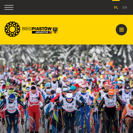
PL
EN