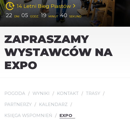
14 Letni Bieg Piastów
22
05
19
39
DNI
GODZ.
MINUT
SEKUND
ZAPRASZAMY
WYSTAWCÓW NA
EXPO
POGODA
WYNIKI
KONTAKT
TRASY
PARTNERZY
KALENDARZ
KSIĘGA WSPOMNIEŃ
EXPO