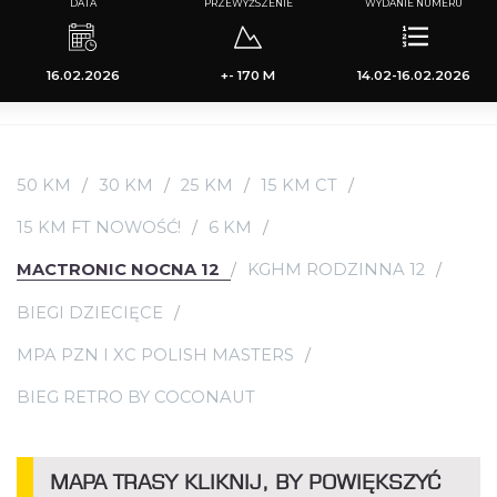
DATA
PRZEWYŻSZENIE
WYDANIE NUMERU
16.02.2026
+- 170 M
14.02-16.02.2026
50 KM
30 KM
25 KM
15 KM CT
15 KM FT NOWOŚĆ!
6 KM
MACTRONIC NOCNA 12
KGHM RODZINNA 12
BIEGI DZIECIĘCE
MPA PZN I XC POLISH MASTERS
BIEG RETRO BY COCONAUT
MAPA TRASY KLIKNIJ, BY POWIĘKSZYĆ