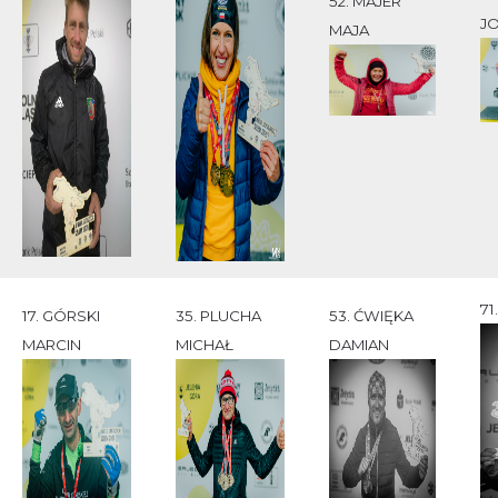
52. MAJER
J
MAJA
71
17. GÓRSKI
35. PLUCHA
53. ĆWIĘKA
MARCIN
MICHAŁ
DAMIAN