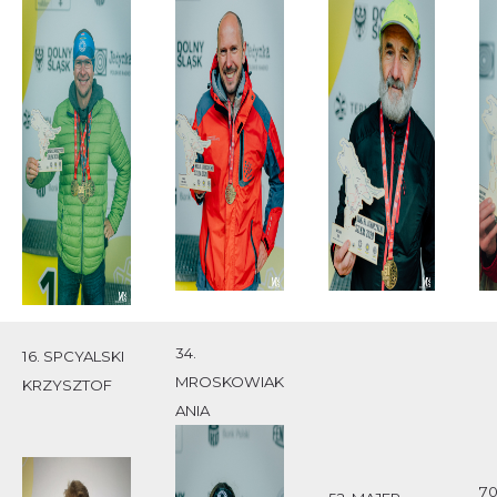
34.
16. SPCYALSKI
MROSKOWIAK
KRZYSZTOF
ANIA
70