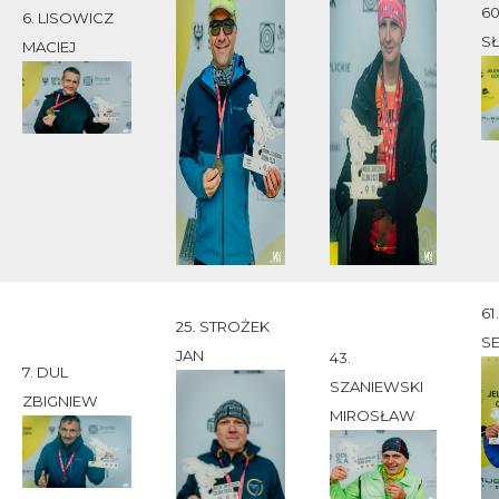
60
6. LISOWICZ
S
MACIEJ
61
25. STROŻEK
S
JAN
43.
7. DUL
SZANIEWSKI
ZBIGNIEW
MIROSŁAW