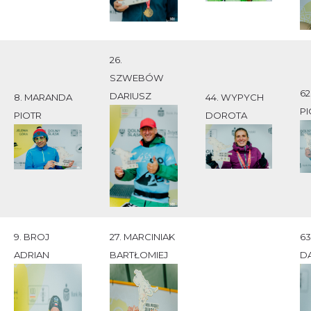
26.
SZWEBÓW
62
DARIUSZ
8. MARANDA
44. WYPYCH
PI
PIOTR
DOROTA
9. BROJ
27. MARCINIAK
63
ADRIAN
BARTŁOMIEJ
D