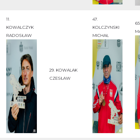
11.
47.
65
KOWALCZYK
KOLCZYNSKI
M
RADOSŁAW
MICHAŁ
29. KOWALAK
CZESŁAW