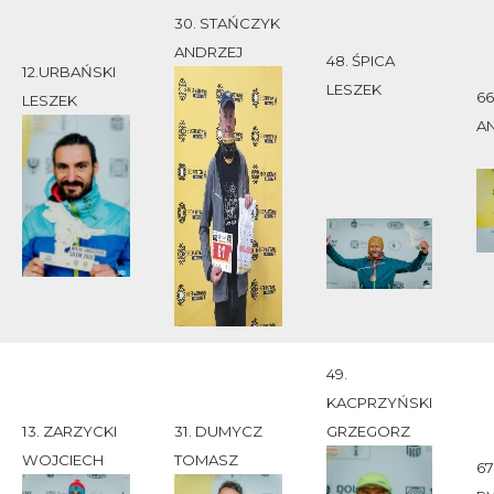
30. STAŃCZYK
ANDRZEJ
48. ŚPICA
12.URBAŃSKI
LESZEK
66
LESZEK
A
49.
KACPRZYŃSKI
13. ZARZYCKI
31. DUMYCZ
GRZEGORZ
WOJCIECH
TOMASZ
67