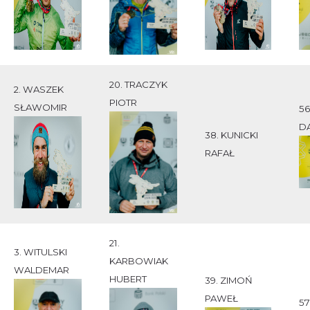
20. TRACZYK
2. WASZEK
PIOTR
SŁAWOMIR
56
D
38. KUNICKI
RAFAŁ
21.
3. WITULSKI
KARBOWIAK
WALDEMAR
HUBERT
39. ZIMOŃ
PAWEŁ
57