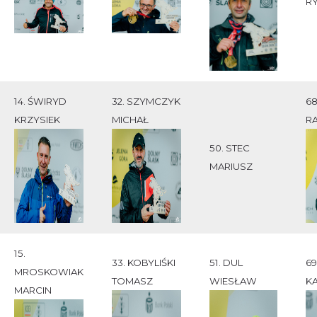
R
14. ŚWIRYD
32. SZYMCZYK
6
KRZYSIEK
MICHAŁ
R
50. STEC
MARIUSZ
15.
33. KOBYLIŚKI
51. DUL
69
MROSKOWIAK
TOMASZ
WIESŁAW
K
MARCIN