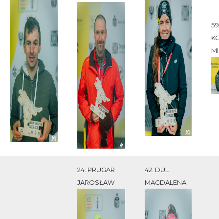
59
K
M
24. PRUGAR
42. DUL
JAROSŁAW
MAGDALENA