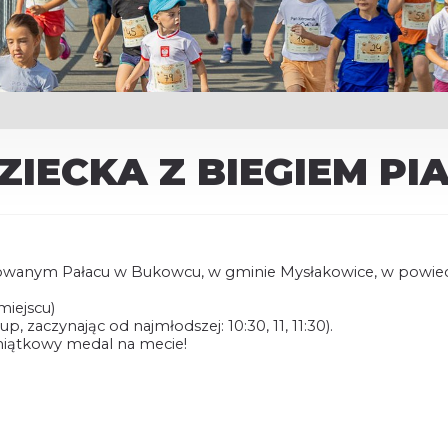
ZIECKA Z BIEGIEM P
urowanym Pałacu w Bukowcu, w gminie Mysłakowice, w powie
miejscu)
up, zaczynając od najmłodszej: 10:30, 11, 11:30).
miątkowy medal na mecie!