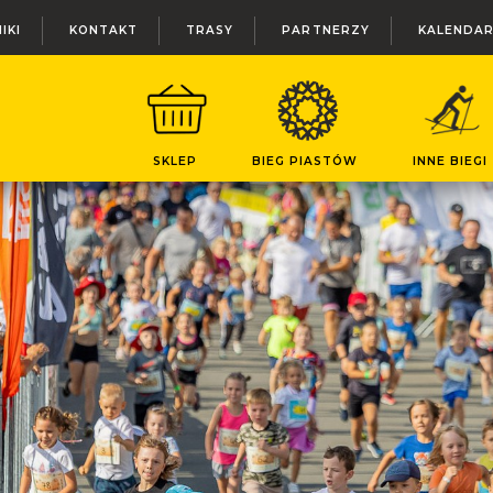
IKI
KONTAKT
TRASY
PARTNERZY
KALENDA
SKLEP
BIEG PIASTÓW
INNE BIEGI