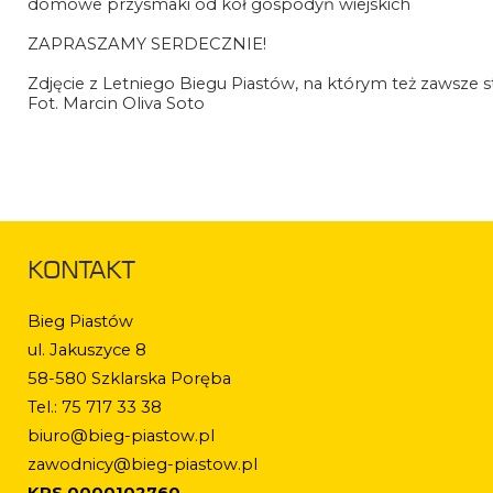
domowe przysmaki od kół gospodyń wiejskich
ZAPRASZAMY SERDECZNIE!
Zdjęcie z Letniego Biegu Piastów, na którym też zawsze s
Fot. Marcin Oliva Soto
KONTAKT
Bieg Piastów
ul. Jakuszyce 8
58-580 Szklarska Poręba
Tel.: 75 717 33 38
biuro@bieg-piastow.pl
zawodnicy@bieg-piastow.pl