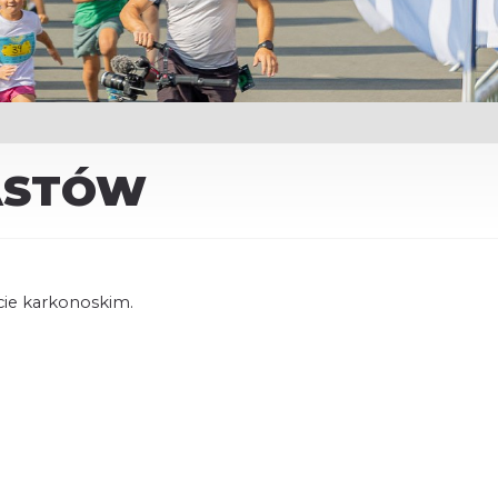
IASTÓW
cie karkonoskim.