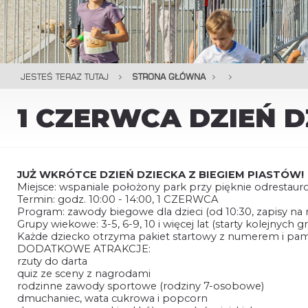
JESTEŚ TERAZ TUTAJ
STRONA GŁÓWNA
1 CZERWCA DZIEŃ D
JUŻ WKRÓTCE DZIEŃ DZIECKA Z BIEGIEM PIASTÓW!
Miejsce: wspaniale położony park przy pięknie odresta
Termin: godz. 10:00 - 14:00, 1 CZERWCA
Program: zawody biegowe dla dzieci (od 10:30, zapisy na 
Grupy wiekowe: 3-5, 6-9, 10 i więcej lat (starty kolejnych gr
Każde dziecko otrzyma pakiet startowy z numerem i pa
DODATKOWE ATRAKCJE:
rzuty do darta
quiz ze sceny z nagrodami
rodzinne zawody sportowe (rodziny 7-osobowe)
dmuchaniec, wata cukrowa i popcorn