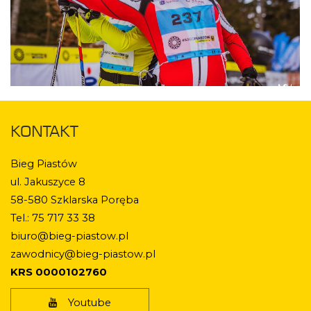
KONTAKT
Bieg Piastów
ul. Jakuszyce 8
58-580 Szklarska Poręba
Tel.: 75 717 33 38
biuro@bieg-piastow.pl
zawodnicy@bieg-piastow.pl
KRS 0000102760
Youtube