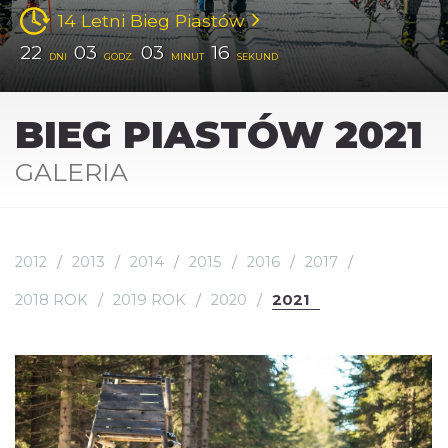
14 Letni Bieg Piastów
22
03
03
15
DNI
GODZ.
MINUT
SEKUND
BIEG PIASTÓW 2021
GALERIA
2012
2013
2014
2015
2016
2017
2018 ROK
2019 ROK
2020
2021