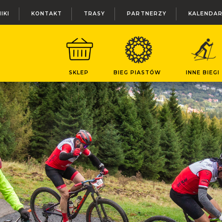
IKI
KONTAKT
TRASY
PARTNERZY
KALENDA
SKLEP
BIEG PIASTÓW
INNE BIEGI