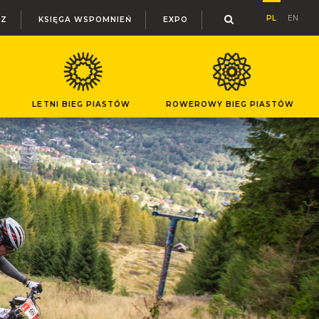
PL
EN
RZ
KSIĘGA WSPOMNIEŃ
EXPO
LETNI BIEG PIASTÓW
ROWEROWY BIEG PIASTÓW