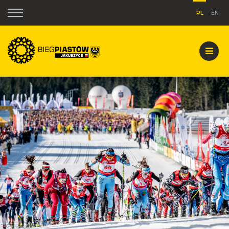
PL
EN