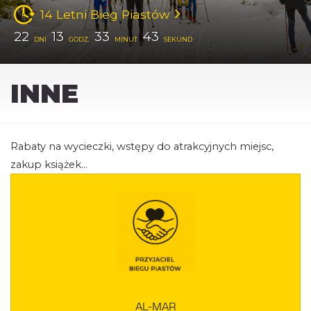
14 Letni Bieg Piastów
22
13
33
43
DNI
GODZ.
MINUT
SEKUND
INNE
Rabaty na wycieczki, wstępy do atrakcyjnych miejsc,
zakup książek...
AL-MAR