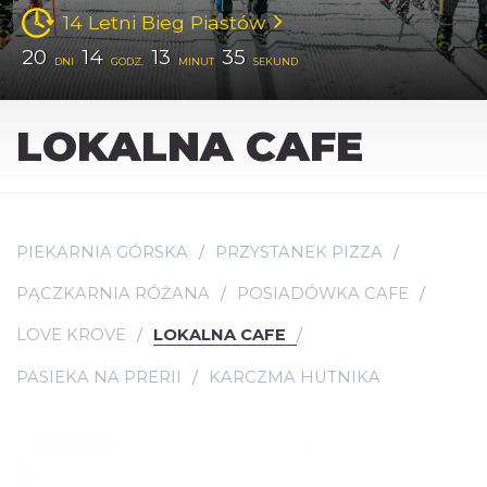
14 Letni Bieg Piastów
20
14
13
35
DNI
GODZ.
MINUT
SEKUND
LOKALNA CAFE
PIEKARNIA GÓRSKA
PRZYSTANEK PIZZA
PĄCZKARNIA RÓŻANA
POSIADÓWKA CAFE
LOVE KROVE
LOKALNA CAFE
PASIEKA NA PRERII
KARCZMA HUTNIKA