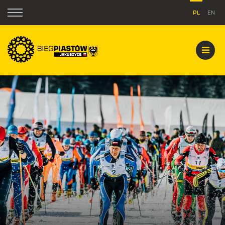
PL
EN