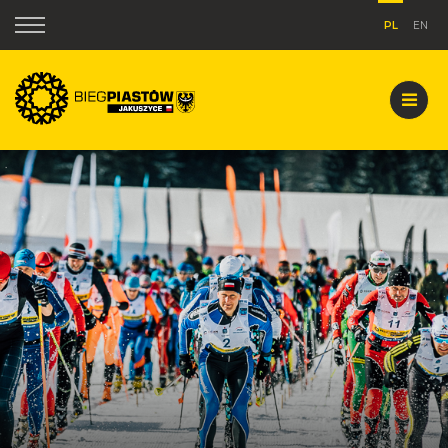
PL
EN