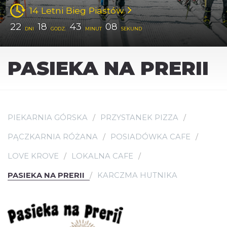
14 Letni Bieg Piastów
22
18
43
08
DNI
GODZ.
MINUT
SEKUND
PASIEKA NA PRERII
PIEKARNIA GÓRSKA
PRZYSTANEK PIZZA
PĄCZKARNIA RÓŻANA
POSIADÓWKA CAFE
LOVE KROVE
LOKALNA CAFE
PASIEKA NA PRERII
KARCZMA HUTNIKA